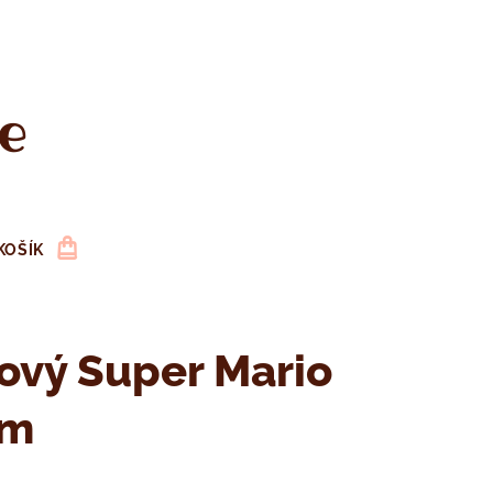
e
KOŠÍK
ový Super Mario
cm