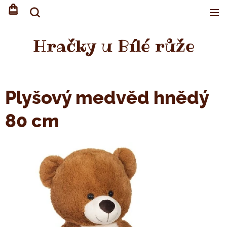
Hračky u Bílé růže
Plyšový medvěd hnědý
80 cm