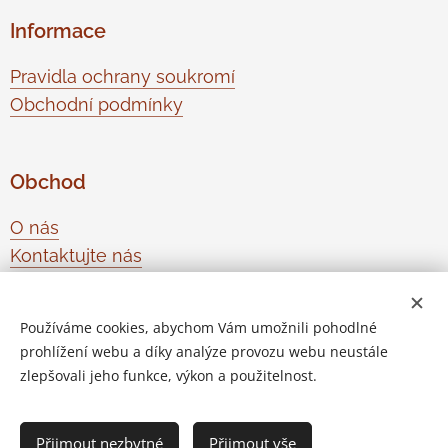
Informace
Pravidla ochrany soukromí
Obchodní podmínky
Obchod
O nás
Kontaktujte nás
Odstoupení od smlouvy
Používáme cookies, abychom Vám umožnili pohodlné
prohlížení webu a díky analýze provozu webu neustále
Vytvořeno službou
Webnode
Cookies
zlepšovali jeho funkce, výkon a použitelnost.
Do košíku
Přijmout nezbytné
Přijmout vše