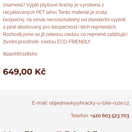
znamená? Výplň plyšové hračky je vyrobena z
recyklovaných PET lahví. Tento materiál je zcela
bezpečný, na omak nerozeznatelný od standartní výplně
a plně atestovaný pro bezpečnost i těch nejmenších.
Rozhodli jsme se jít zelenou cestou co nejméně zatěžující
životní prostředí- cestou ECO-FRIENDLY.
8590687228160
649,00
Kč
E-mail: objednavky@hracky-u-bile-ruze.cz
Telefon:
+420 603 523 703