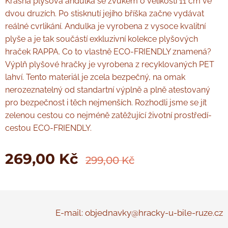
Krásná plyšová andulka se zvukem o velikosti 11 cm ve
dvou druzích. Po stisknutí jejího bříška začne vydávat
reálné cvrlikání. Andulka je vyrobena z vysoce kvalitní
plyše a je tak součástí exkluzivní kolekce plyšových
hraček RAPPA. Co to vlastně ECO-FRIENDLY znamená?
Výplň plyšové hračky je vyrobena z recyklovaných PET
lahví. Tento materiál je zcela bezpečný, na omak
nerozeznatelný od standartní výplně a plně atestovaný
pro bezpečnost i těch nejmenších. Rozhodli jsme se jít
zelenou cestou co nejméně zatěžující životní prostředí-
cestou ECO-FRIENDLY.
269,00
Kč
299,00
Kč
E-mail: objednavky@hracky-u-bile-ruze.cz