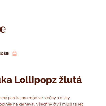
e
KOŠÍK
ka Lollipopz žlutá
vná paruka pro módivé slečny a dívky.
plněk na karneval. Všechny čtyři milují tanec