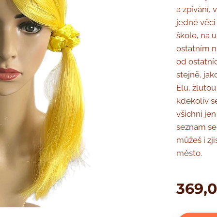
a zpívání, 
jedné věci 
škole, na 
ostatním n
od ostatníc
stejně, ja
Elu, žlutou
kdekoliv s
všichni je
seznam se 
můžeš i zji
město.
369,