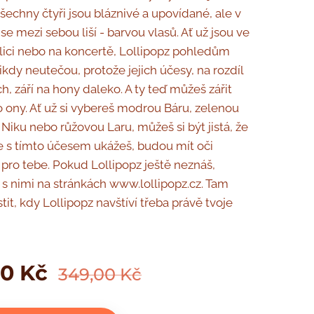
všechny čtyři jsou bláznivé a upovídané, ale v
se mezi sebou liší - barvou vlasů. Ať už jsou ve
ulici nebo na koncertě, Lollipopz pohledům
ikdy neutečou, protože jejich účesy, na rozdíl
h, září na hony daleko. A ty teď můžeš zářit
ko ony. Ať už si vybereš modrou Báru, zelenou
 Niku nebo růžovou Laru, můžeš si být jistá, že
e s tímto účesem ukážeš, budou mít oči
n pro tebe. Pokud Lollipopz ještě neznáš,
s nimi na stránkách www.lollipopz.cz. Tam
stit, kdy Lollipopz navštíví třeba právě tvoje
00
Kč
349,00
Kč