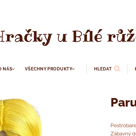
Hračky u Bílé růž
O NÁS
VŠECHNY PRODUKTY
HLEDAT
Paru
Pestrobare
Zábavný do