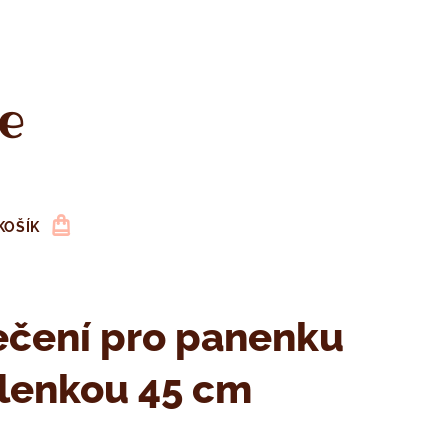
e
KOŠÍK
ečení pro panenku
plenkou 45 cm