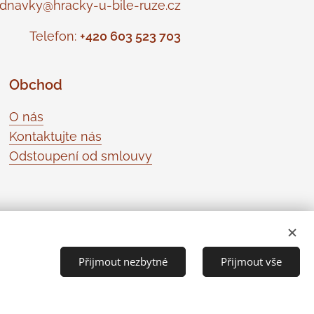
navky@hracky-u-bile-ruze.cz
Telefon:
+420 603 523 703
Obchod
O nás
Kontaktujte nás
Odstoupení od smlouvy
Přijmout nezbytné
Přijmout vše