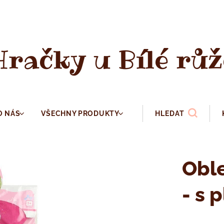
Hračky u Bílé růž
O NÁS
VŠECHNY PRODUKTY
HLEDAT
Obl
- s 