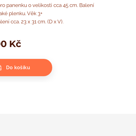
ro panenku o velikosti cca 45 cm. Balení
aké plenku. Věk 3+
lení cca. 23 x 31 cm. (D x V).
00
Kč
Do košíku