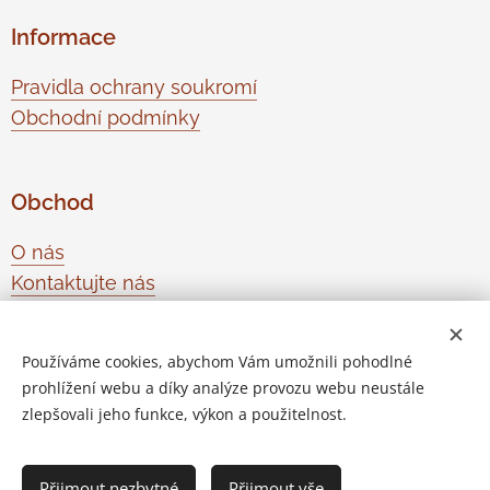
Informace
Pravidla ochrany soukromí
Obchodní podmínky
Obchod
O nás
Kontaktujte nás
Odstoupení od smlouvy
Používáme cookies, abychom Vám umožnili pohodlné
prohlížení webu a díky analýze provozu webu neustále
Vytvořeno službou
Webnode
Cookies
zlepšovali jeho funkce, výkon a použitelnost.
Do košíku
Přijmout nezbytné
Přijmout vše