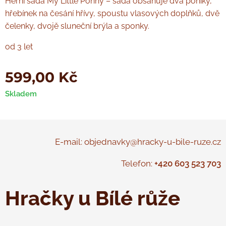
Herní sada My Little Ponny – sada obsahuje dva poníky,
hřebínek na česání hřívy, spoustu vlasových doplňků, dvě
čelenky, dvojě sluneční brýla a sponky.
od 3 let
599,00
Kč
Skladem
E-mail: objednavky@hracky-u-bile-ruze.cz
Telefon:
+420 603 523 703
Hračky u Bílé růže