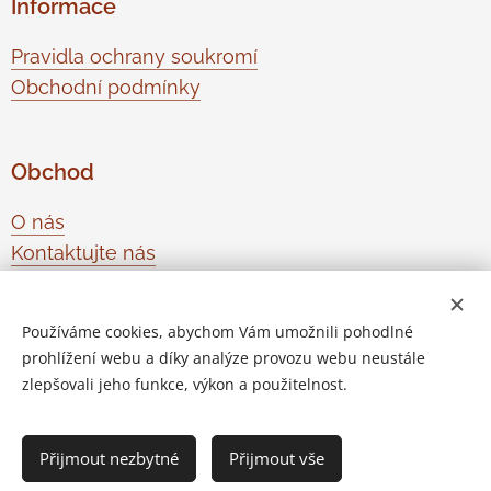
Informace
Pravidla ochrany soukromí
Obchodní podmínky
Obchod
O nás
Kontaktujte nás
Odstoupení od smlouvy
Používáme cookies, abychom Vám umožnili pohodlné
prohlížení webu a díky analýze provozu webu neustále
Vytvořeno službou
Webnode
Cookies
zlepšovali jeho funkce, výkon a použitelnost.
Do košíku
Přijmout nezbytné
Přijmout vše