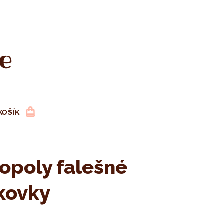
e
KOŠÍK
opoly falešné
kovky