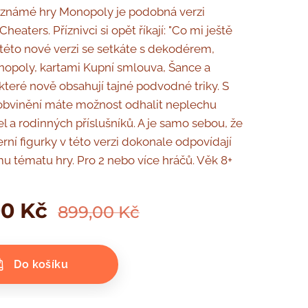
 známé hry Monopoly je podobná verzi
eaters. Příznivci si opět říkají: "Co mi ještě
V této nové verzi se setkáte s dekodérem,
opoly, kartami Kupní smlouva, Šance a
které nově obsahují tajné podvodné triky. S
obvinění máte možnost odhalit neplechu
el a rodinných příslušníků. A je samo sebou, že
rní figurky v této verzi dokonale odpovídají
u tématu hry. Pro 2 nebo více hráčů. Věk 8+
00
Kč
899,00
Kč
Do košíku