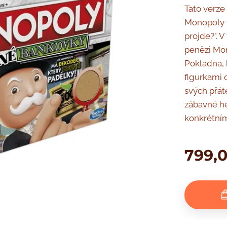
Tato verze
Monopoly Ch
projde?". 
penězi Mon
Pokladna, 
figurkami 
svých přát
zábavné he
konkrétním
799,