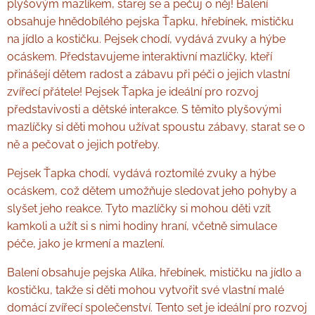
plyšovým mazlíkem, starej se a pečuj o něj! Balení
obsahuje hnědobílého pejska Ťapku, hřebínek, mističku
na jídlo a kostičku. Pejsek chodí, vydává zvuky a hýbe
ocáskem. Představujeme interaktivní mazlíčky, kteří
přinášejí dětem radost a zábavu při péči o jejich vlastní
zvířecí přátele! Pejsek Ťapka je ideální pro rozvoj
představivosti a dětské interakce. S těmito plyšovými
mazlíčky si děti mohou užívat spoustu zábavy, starat se o
ně a pečovat o jejich potřeby.
Pejsek Ťapka chodí, vydává roztomilé zvuky a hýbe
ocáskem, což dětem umožňuje sledovat jeho pohyby a
slyšet jeho reakce. Tyto mazlíčky si mohou děti vzít
kamkoli a užít si s nimi hodiny hraní, včetně simulace
péče, jako je krmení a mazlení.
Balení obsahuje pejska Alíka, hřebínek, mističku na jídlo a
kostičku, takže si děti mohou vytvořit své vlastní malé
domácí zvířecí společenství. Tento set je ideální pro rozvoj