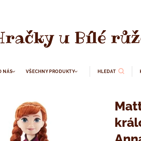
Hračky u Bílé růž
O NÁS
VŠECHNY PRODUKTY
HLEDAT
Mat
král
Ann