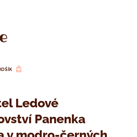
e
KOŠÍK
tel Ledové
ovství Panenka
a v modro-černých