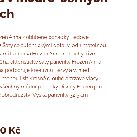
ech
ozen Anna z oblíbené pohádky Ledové
 2 Šaty se autentickými detaily, odnímatelnou
otami Panenka Frozen Anna má pohyblivé
Charakteristické šaty panenky Frozen Anna
a podporuje kreativitu Barvy a vzhled
 mohou lišit Krásně dlouhé a zrzavé vlasy
 všechny módní panenky Disney Frozen pro
dobrodružství Výška panenky 32,5 cm
00
Kč