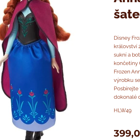
šat
Disney Fr
království
sukní a b
končetiny 
Frozen Ann
výrobku se
Posbírejte
dokonalé 
HLW49
399,