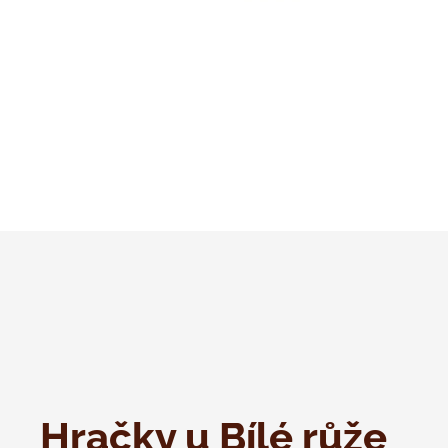
Hračky u Bílé růže