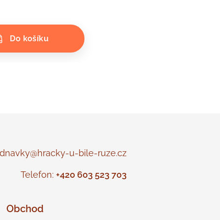
Do košíku
navky@hracky-u-bile-ruze.cz
Telefon:
+420 603 523 703
Obchod