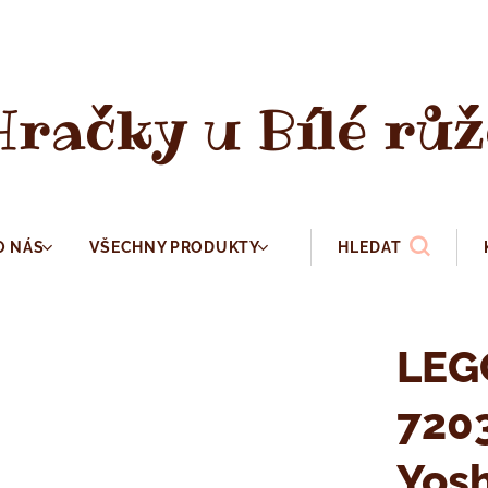
Hračky u Bílé růž
O NÁS
VŠECHNY PRODUKTY
HLEDAT
LEG
7203
Yosh