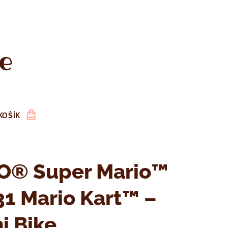
e
KOŠÍK
O® Super Mario™
1 Mario Kart™ –
i Bike