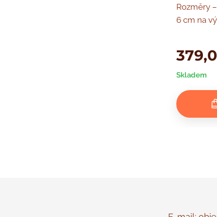
Rozměry – 
6 cm na vý
379,
Skladem
E-mail: objed