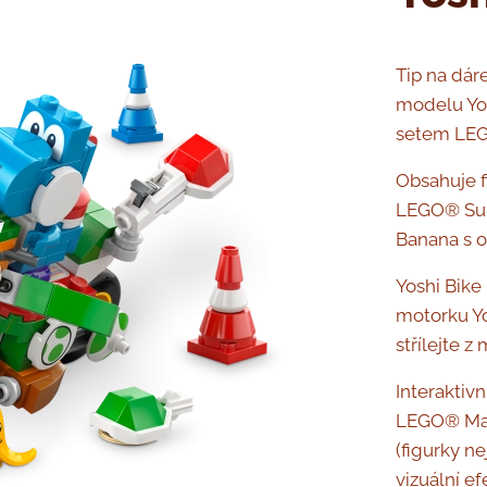
Tip na dár
modelu Yos
setem LEG
Obsahuje f
LEGO® Supe
Banana s 
Yoshi Bike
motorku Yo
střílejte 
Interaktiv
LEGO® Ma
(figurky ne
vizuální ef