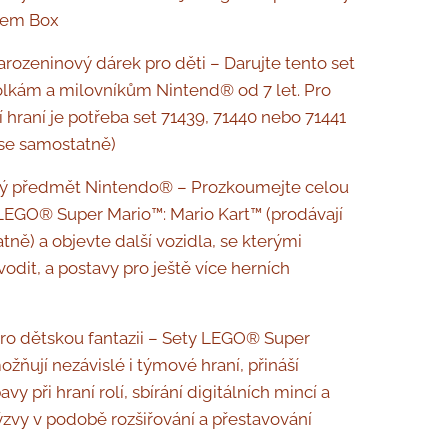
Item Box
rozeninový dárek pro děti – Darujte tento set
lkám a milovníkům Nintend® od 7 let. Pro
í hraní je potřeba set 71439, 71440 nebo 71441
 se samostatně)
ký předmět Nintendo® – Prozkoumejte celou
LEGO® Super Mario™: Mario Kart™ (prodávají
tně) a objevte další vozidla, se kterými
odit, a postavy pro ještě více herních
pro dětskou fantazii – Sety LEGO® Super
žňují nezávislé i týmové hraní, přináší
vy při hraní rolí, sbírání digitálních mincí a
zvy v podobě rozšiřování a přestavování