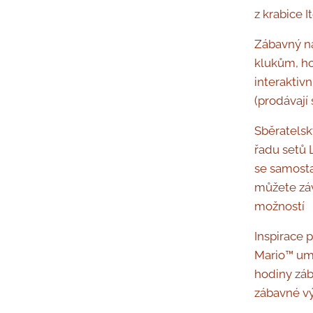
z krabice 
Zábavný na
klukům, ho
interaktivn
(prodávají
Sběratels
řadu setů 
se samosta
můžete záv
možností
Inspirace 
Mario™ umo
hodiny zába
zábavné vý