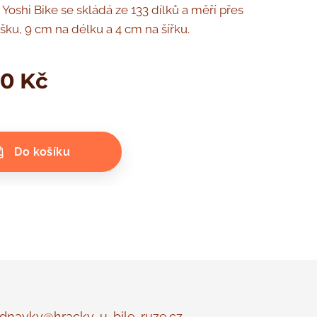
Yoshi Bike se skládá ze 133 dílků a měří přes
šku, 9 cm na délku a 4 cm na šířku.
00
Kč
Do košíku
navky@hracky-u-bile-ruze.cz