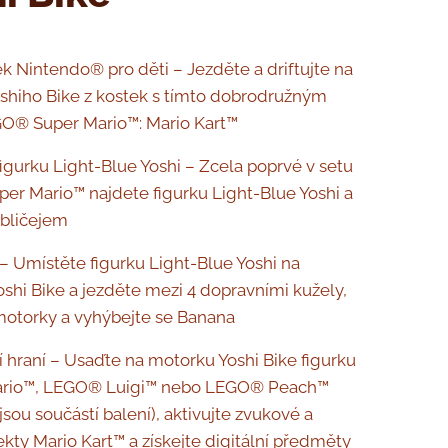
ek Nintendo® pro děti – Jezděte a driftujte na
hiho Bike z kostek s tímto dobrodružným
O® Super Mario™: Mario Kart™
igurku Light-Blue Yoshi – Zcela poprvé v setu
r Mario™ najdete figurku Light-Blue Yoshi a
obličejem
 – Umístěte figurku Light-Blue Yoshi na
shi Bike a jezděte mezi 4 dopravními kužely,
z motorky a vyhýbejte se Banana
ní hraní – Usaďte na motorku Yoshi Bike figurku
rio™, LEGO® Luigi™ nebo LEGO® Peach™
jsou součástí balení), aktivujte zvukové a
ekty Mario Kart™ a získejte digitální předměty