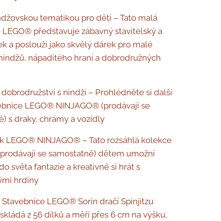
ndžovskou tematikou pro děti – Tato malá
 LEGO® představuje zábavný stavitelský a
tek a poslouží jako skvělý dárek pro malé
nindžů, nápaditého hraní a dobrodružných
 dobrodružství s nindži – Prohlédněte si další
vebnice LEGO® NINJAGO® (prodávají se
) s draky, chrámy a vozidly
ek LEGO® NINJAGO® – Tato rozsáhlá kolekce
(prodávají se samostatně) dětem umožní
do světa fantazie a kreativně si hrát s
mi hrdi­ny
Stavebnice LEGO® Sorin dračí Spinjitzu
 skládá z 56 dílků a měří přes 6 cm na výšku,