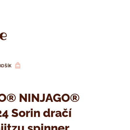
e
KOŠÍK
O® NINJAGO®
4 Sorin dračí
jitzu spinner