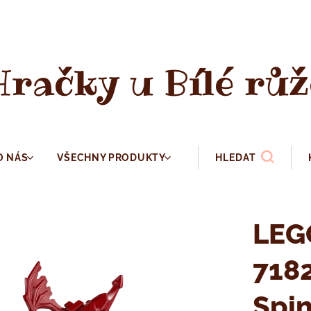
Hračky u Bílé růž
O NÁS
VŠECHNY PRODUKTY
HLEDAT
LEG
7182
Spin