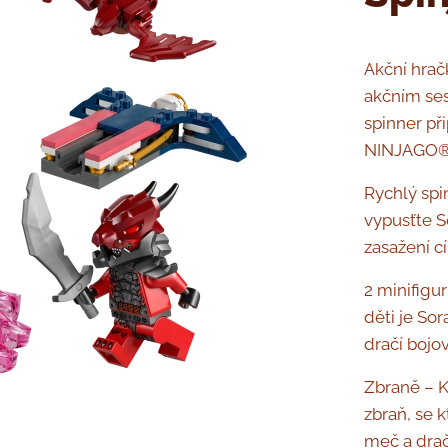
Akční hrač
akčním ses
spinner př
NINJAGO® 
Rychlý spi
vypusťte So
zasažení cí
2 minifigu
děti je Sor
dračí bojo
Zbraně – 
zbraň, se k
meč a drač