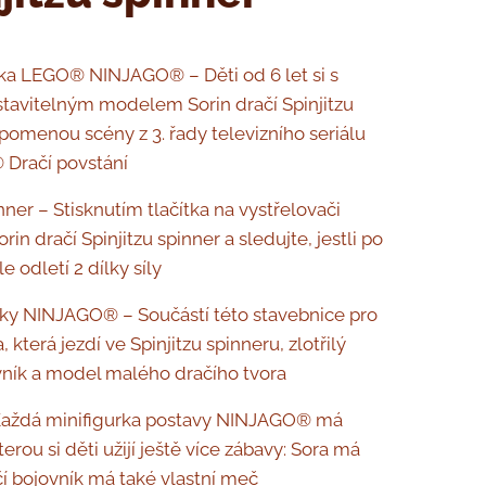
ka LEGO® NINJAGO® – Děti od 6 let si s
tavitelným modelem Sorin dračí Spinjitzu
ipomenou scény z 3. řady televizního seriálu
Dračí povstání
nner – Stisknutím tlačítka na vystřelovači
rin dračí Spinjitzu spinner a sledujte, jestli po
le odletí 2 dílky síly
rky NINJAGO® – Součástí této stavebnice pro
a, která jezdí ve Spinjitzu spinneru, zlotřilý
vník a model malého dračího tvora
Každá minifigurka postavy NINJAGO® má
terou si děti užijí ještě více zábavy: Sora má
í bojovník má také vlastní meč