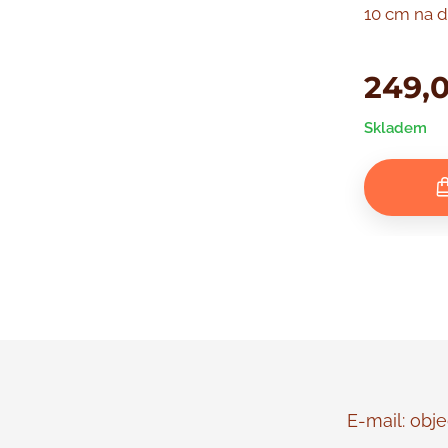
10 cm na d
249,
Skladem
E-mail: objed