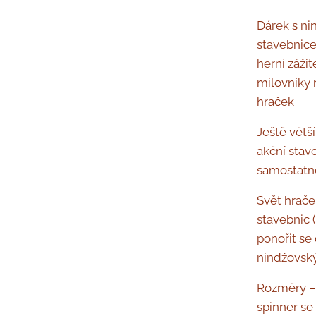
Dárek s ni
stavebnice
herní záži
milovníky 
hra­ček
Ještě větší
akční sta
samostatně
Svět hrač
stavebnic 
ponořit se 
nindžovský
Rozměry – 
spinner se