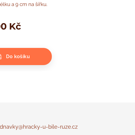
élku a 9 cm na šířku.
00
Kč
Do košíku
navky@hracky-u-bile-ruze.cz