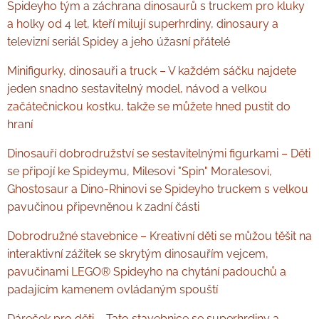
Spideyho tým a záchrana dinosaurů s truckem pro kluky
a holky od 4 let, kteří milují superhrdiny, dinosaury a
televizní seriál Spidey a jeho úžasní přátelé
Minifigurky, dinosauři a truck – V každém sáčku najdete
jeden snadno sestavitelný model, návod a velkou
začátečnickou kostku, takže se můžete hned pustit do
hraní
Dinosauří dobrodružství se sestavitelnými figurkami – Děti
se připojí ke Spideymu, Milesovi "Spin" Moralesovi,
Ghostosaur a Dino-Rhinovi se Spideyho truckem s velkou
pavučinou připevněnou k zadní části
Dobrodružné stavebnice – Kreativní děti se můžou těšit na
interaktivní zážitek se skrytým dinosauřím vejcem,
pavučinami LEGO® Spideyho na chytání padouchů a
padajícím kamenem ovládaným spouští
Dáreček pro děti – Tato stavebnice se superhrdiny a