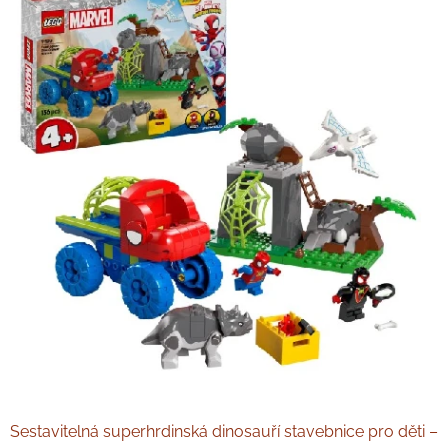
Sestavitelná superhrdinská dinosauří stavebnice pro děti –