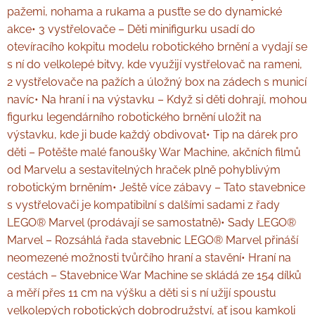
pažemi, nohama a rukama a pusťte se do dynamické
akce• 3 vystřelovače – Děti minifigurku usadí do
otevíracího kokpitu modelu robotického brnění a vydají se
s ní do velkolepé bitvy, kde využijí vystřelovač na rameni,
2 vystřelovače na pažích a úložný box na zádech s municí
navíc• Na hraní i na výstavku – Když si děti dohrají, mohou
figurku legendárního robotického brnění uložit na
výstavku, kde ji bude každý obdivovat• Tip na dárek pro
děti – Potěšte malé fanoušky War Machine, akčních filmů
od Marvelu a sestavitelných hraček plně pohyblivým
robotickým brněním• Ještě více zábavy – Tato stavebnice
s vystřelovači je kompatibilní s dalšími sadami z řady
LEGO® Marvel (prodávají se samostatně)• Sady LEGO®
Marvel – Rozsáhlá řada stavebnic LEGO® Marvel přináší
neomezené možnosti tvůrčího hraní a stavění• Hraní na
cestách – Stavebnice War Machine se skládá ze 154 dílků
a měří přes 11 cm na výšku a děti si s ní užijí spoustu
velkolepých robotických dobrodružství, ať jsou kamkoli