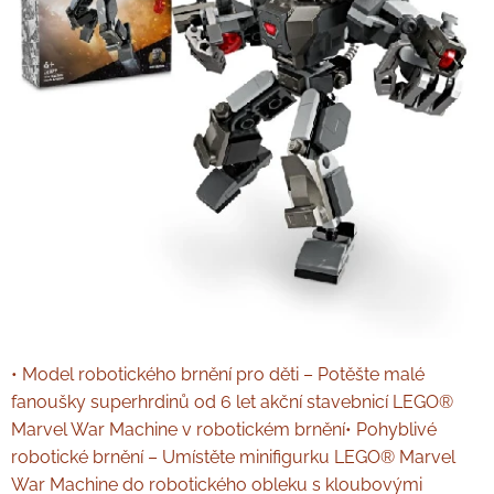
• Model robotického brnění pro děti – Potěšte malé
fanoušky superhrdinů od 6 let akční stavebnicí LEGO®
Marvel War Machine v robotickém brnění• Pohyblivé
robotické brnění – Umístěte minifigurku LEGO® Marvel
War Machine do robotického obleku s kloubovými