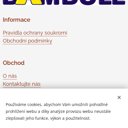
Informace
Pravidla ochrany soukromí
Obchodní podmínky
Obchod
O nás
Kontaktujte nás
Odstoupení od smlouvy
Používáme cookies, abychom Vám umožnili pohodlné
prohlížení webu a díky analýze provozu webu neustále
Vytvořeno službou
Webnode
Cookies
zlepšovali jeho funkce, výkon a použitelnost.