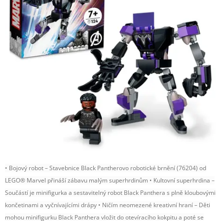
• Bojový robot – Stavebnice Black Pantherovo robotické brnění (76204) od
LEGO® Marvel přináší zábavu malým superhrdinům • Kultovní superhrdina –
Součástí je minifigurka a sestavitelný robot Black Panthera s plně kloubovými
končetinami a vyčnívajícími drápy • Ničím neomezené kreativní hraní – Děti
mohou minifigurku Black Panthera vložit do otevíracího kokpitu a poté se