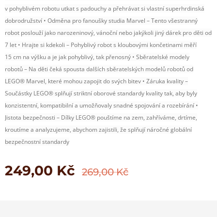
v pohyblivém robotu utkat s padouchy a přehrávat si vlastní superhrdinská
dobrodružství • Odměna pro fanoušky studia Marvel – Tento všestranný
robot poslouží jako narozeninový, vánoční nebo jakýkoli jiný dárek pro děti od
7 let • Hrajte si kdekoli – Pohyblivý robot s kloubovými končetinami měří
15 cm na výšku a je jak pohyblivý, tak přenosný • Sběratelské modely
robotů – Na děti čeká spousta dalších sběratelských modelů robotů od
LEGO® Marvel, které mohou zapojit do svých bitev • Záruka kvality –
Součástky LEGO® splňují striktní oborové standardy kvality tak, aby byly
konzistentní, kompatibilní a umožňovaly snadné spojování a rozebírání •
Jistota bezpečnosti – Dílky LEGO® pouštíme na zem, zahříváme, drtíme,
kroutíme a analyzujeme, abychom zajistili, že splňují náročné globální
bezpečnostní standardy
249,00
Kč
269,00
Kč