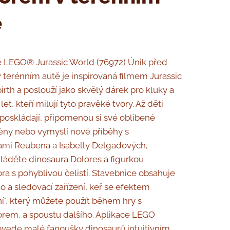
ě
 LEGO® Jurassic World (76972) Únik před
 terénním autě je inspirovaná filmem Jurassic
irth a poslouží jako skvělý dárek pro kluky a
let, kteří milují tyto pravěké tvory. Až děti
 poskládají, připomenou si své oblíbené
ény nebo vymyslí nové příběhy s
ami Reubena a Isabelly Delgadových,
láděte dinosaura Dolores a figurkou
ora s pohyblivou čelistí. Stavebnice obsahuje
to a sledovací zařízení, keř se efektem
í", který můžete použít během hry s
orem, a spoustu dalšího. Aplikace LEGO
ovede malé fanoušky dinosaurů intuitivním