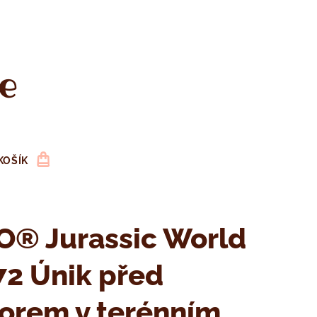
e
KOŠÍK
O® Jurassic World
2 Únik před
orem v terénním