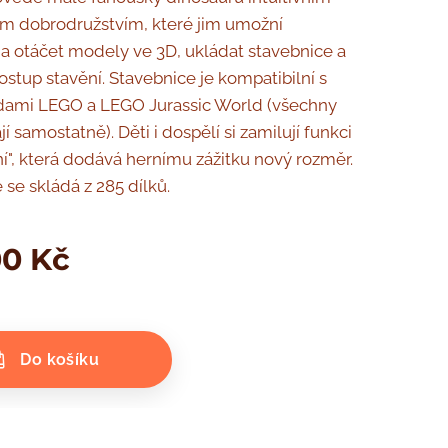
ým dobrodružstvím, které jim umožní
t a otáčet modely ve 3D, ukládat stavebnice a
ostup stavění. Stavebnice je kompatibilní s
adami LEGO a LEGO Jurassic World (všechny
í samostatně). Děti i dospělí si zamilují funkci
í", která dodává hernímu zážitku nový rozměr.
 se skládá z 285 dílků.
00
Kč
Do košíku