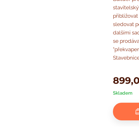
stavitelsk
přibližova
sledovat p
dalšími s
se prodávaj
"překvapen
Stavebnice
899,
Skladem