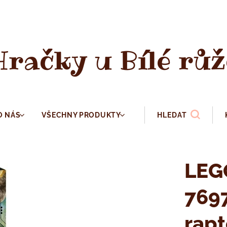
Hračky u Bílé růž
O NÁS
VŠECHNY PRODUKTY
HLEDAT
LEG
7697
rapt