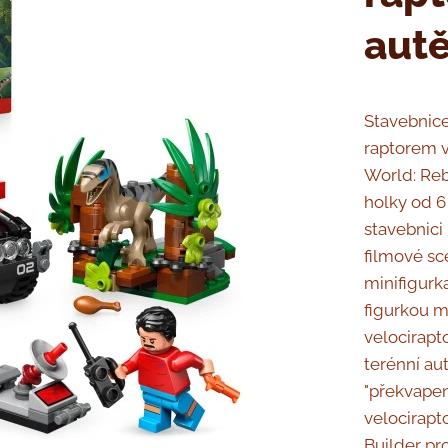
aut
Stavebnice
raptorem v
World: Reb
holky od 6 
stavebnici
filmové sc
minifigurk
figurkou m
velocirapt
terénní au
"překvapen
velocirapt
Builder pr