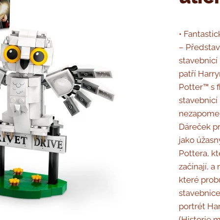
• Fantasti
– Představ
stavebnicí 
patří Harr
Potter™ s 
stavebnicí
nezapomenu
Dáreček pr
jako úžasn
Pottera, k
začínají, 
které probu
stavebnice
portrét Har
(Historie m