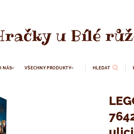
Hračky u Bílé růž
O NÁS
VŠECHNY PRODUKTY
HLEDAT
LEG
7642
ulici