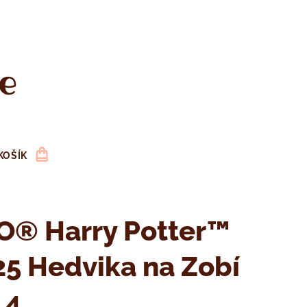
e
KOŠÍK
O® Harry Potter™
5 Hedvika na Zobí
 4