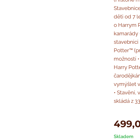
Stavebnice
děti od 7 l
o Harrym P
kamarády 
stavebnic
Potter™ (p
možností •
Harry Pot
čarodějkám
vymýšlet v
• Stavění, 
skládá z 3
499,
Skladem