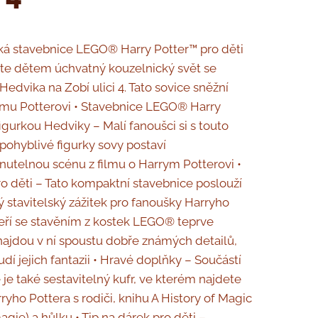
cká stavebnice LEGO® Harry Potter™ pro děti
te dětem úchvatný kouzelnický svět se
Hedvika na Zobí ulici 4. Tato sovice sněžní
ymu Potterovi • Stavebnice LEGO® Harry
figurkou Hedviky – Malí fanoušci si s touto
 pohyblivé figurky sovy postaví
telnou scénu z filmu o Harrym Potterovi •
o děti – Tato kompaktní stavebnice poslouží
ý stavitelský zážitek pro fanoušky Harryho
teří se stavěním z kostek LEGO® teprve
a najdou v ní spoustu dobře známých detailů,
dí jejich fantazii • Hravé doplňky – Součástí
 je také sestavitelný kufr, ve kterém najdete
ryho Pottera s rodiči, knihu A History of Magic
agie) a hůlku • Tip na dárek pro děti –