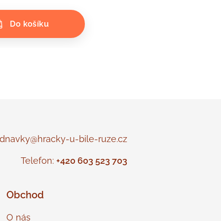
Do košíku
navky@hracky-u-bile-ruze.cz
Telefon:
+420 603 523 703
Obchod
O nás