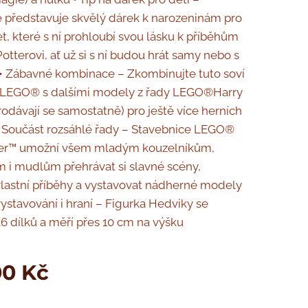
 představuje skvělý dárek k narozeninám pro
et, které s ní prohloubí svou lásku k příběhům
otterovi, ať už si s ní budou hrát samy nebo s
• Zábavné kombinace – Zkombinujte tuto soví
i LEGO® s dalšími modely z řady LEGO®Harry
rodávají se samostatně) pro ještě více herních
 Součást rozsáhlé řady – Stavebnice LEGO®
ter™ umožní všem mladým kouzelníkům,
 i mudlům přehrávat si slavné scény,
lastní příběhy a vystavovat nádherné modely
vystavování i hraní – Figurka Hedviky se
36 dílků a měří přes 10 cm na výšku
00
Kč