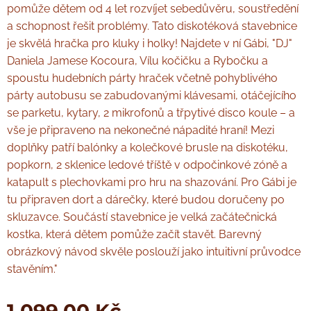
pomůže dětem od 4 let rozvíjet sebedůvěru, soustředění
a schopnost řešit problémy. Tato diskotéková stavebnice
je skvělá hračka pro kluky i holky! Najdete v ní Gábi, "DJ"
Daniela Jamese Kocoura, Vílu kočičku a Rybočku a
spoustu hudebních párty hraček včetně pohyblivého
párty autobusu se zabudovanými klávesami, otáčejícího
se parketu, kytary, 2 mikrofonů a třpytivé disco koule – a
vše je připraveno na nekonečné nápadité hraní! Mezi
doplňky patří balónky a kolečkové brusle na diskotéku,
popkorn, 2 sklenice ledové tříště v odpočinkové zóně a
katapult s plechovkami pro hru na shazování. Pro Gábi je
tu připraven dort a dárečky, které budou doručeny po
skluzavce. Součástí stavebnice je velká začátečnická
kostka, která dětem pomůže začít stavět. Barevný
obrázkový návod skvěle poslouží jako intuitivní průvodce
stavěním."