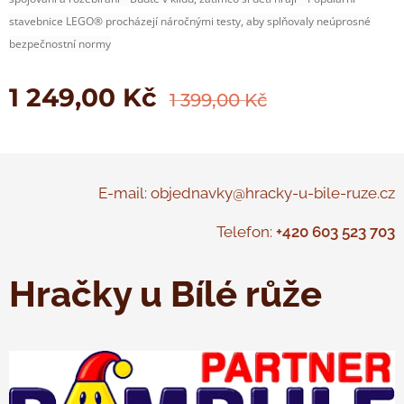
stavebnice LEGO® procházejí náročnými testy, aby splňovaly neúprosné
bezpečnostní normy
1 249,00
Kč
1 399,00
Kč
E-mail: objednavky@hracky-u-bile-ruze.cz
Telefon:
+420 603 523 703
Hračky u Bílé růže