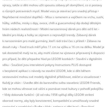
výrazy, takže si děti mohou užít spoustu zábavy při domýšlení, co si postavy
o různých potravinách myslí. Model vozu je otevírací pro snadný přístup •
Nepřeberné množství doplňků – Mísa s ramenem a vajíčkem na vrchu, sushi,
hůlky, vidlička, misky s dipy, ovoce, chilli a guacamolový dip dodají dětským
hrám nádech realističnosti • Módní narozeninový dárek pro děti od 6 let –
Ideální pro kluky a holky se zájmem o nejnovější trendy. Zábavný dárek
k narozeninám pro malé gurmány, kteří rádi tráví čas s přáteli • Zábava na
dosah ruky – Food truck měří přes 11 cm na výšku a 16 cm na délku. Model je
tak dostatečně malý na to, aby mohl zůstat na výstavce připravený k dispozici
pro případ, že děti přepadne hlad po LEGO® kostkách • Stavění v digitálním
věku – Součástí jsou interaktivní pokyny Instructions PLUS dostupné
v bezplatné aplikaci s návody na stavění LEGO®, kde si děti během
sestavování mohou své modely digitálně přibližovat, otáčet a vizualizovat •
Každý je vítán – Uveďte děti do barevného světa stavebnic LEGO® Friends,
kde se mohou věnovat své vášni a poznávat nové kultury z pohodlí pokojíčku
• Vždy dokonale funkční – Již od roku 1958 splňují dílky LEGO® striktní
oborové normy, aby byly konzistentní, kompatibilní a umožňovaly snadné
spojování a rozebírání • Buďte v klidu, zatímco si děti hrají – Populární