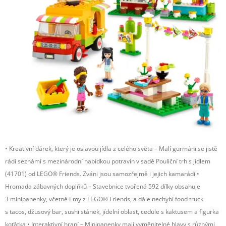
• Kreativní dárek, který je oslavou jídla z celého světa – Malí gurmáni se jistě
rádi seznámí s mezinárodní nabídkou potravin v sadě Pouliční trh s jídlem
(41701) od LEGO® Friends. Zváni jsou samozřejmě i jejich kamarádi •
Hromada zábavných doplňků – Stavebnice tvořená 592 dílky obsahuje
3 minipanenky, včetně Emy z LEGO® Friends, a dále nechybí food truck
s tacos, džusový bar, sushi stánek, jídelní oblast, cedule s kaktusem a figurka
koťátka • Interaktivní hraní – Minipanenky mají vyměnitelné hlavy s různými