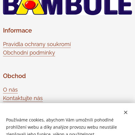
Informace
Pravidla ochrany soukromí
Obchodní podmínky
Obchod
O nás
Kontaktujte nás
Odstoupení od smlouvy
Používáme cookies, abychom Vám umožnili pohodlné
prohlížení webu a díky analýze provozu webu neustále
Vytvořeno službou
Webnode
Cookies
zlepšovali jeho funkce, výkon a použitelnost.