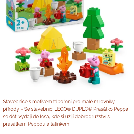
Stavebnice s motivem táboření pro malé milovníky
přírody – Se stavebnicí LEGO® DUPLO® Prasátko Peppa
se děti vydají do lesa, kde si užijí dobrodružství s
prasátkem Peppou a tatínkem