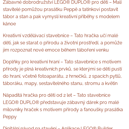
Zábavné dobrodružství LEGO® DUPLO® pro děti – Malí
stavitelé pomůžou prasátku Peppě a tatínkovi postavit
tábor a stan a pak vymyslí kreativní příběhy s modelem
kánoe
Kreativní vzdělávací stavebnice – Tato hračka učí malé
děti, jak se starat o přírodu a životní prostředí, a pomůže
jim rozpoznat nové emoce během táboření venku
Doplňky pro kreativní hraní – Tato stavebnice s motivem
přírody je plná kreativních prvků, se kterými se děti pustí
do hraní, včetně fotoaparátu, 2 hrnečků, 2 spacích pytlů,
táboráku, mapy, sestavitelného stanu, stromu a květin
Nápaditá hračka pro děti od 2 let – Tato stavebnice
LEGO® DUPLO® představuje zábavný dárek pro malé
milovníky hraček s motivem přírody a fanoušky prasátka
Peppy
Digitální návod na stavění – Aplikace LEGO® Builder