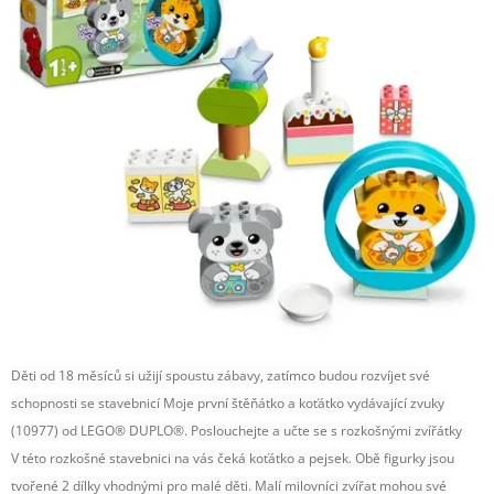
Děti od 18 měsíců si užijí spoustu zábavy, zatímco budou rozvíjet své
schopnosti se stavebnicí Moje první štěňátko a koťátko vydávající zvuky
(10977) od LEGO® DUPLO®. Poslouchejte a učte se s rozkošnými zvířátky
V této rozkošné stavebnici na vás čeká koťátko a pejsek. Obě figurky jsou
tvořené 2 dílky vhodnými pro malé děti. Malí milovníci zvířat mohou své