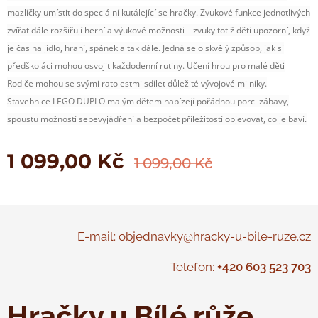
mazlíčky umístit do speciální kutálející se hračky. Zvukové funkce jednotlivých
zvířat dále rozšiřují herní a výukové možnosti – zvuky totiž děti upozorní, když
je čas na jídlo, hraní, spánek a tak dále. Jedná se o skvělý způsob, jak si
předškoláci mohou osvojit každodenní rutiny. Učení hrou pro malé děti
Rodiče mohou se svými ratolestmi sdílet důležité vývojové milníky.
Stavebnice LEGO DUPLO malým dětem nabízejí pořádnou porci zábavy,
spoustu možností sebevyjádření a bezpočet příležitostí objevovat, co je baví.
1 099,00
Kč
1 099,00
Kč
E-mail: objednavky@hracky-u-bile-ruze.cz
Telefon:
+420 603 523 703
Hračky u Bílé růže