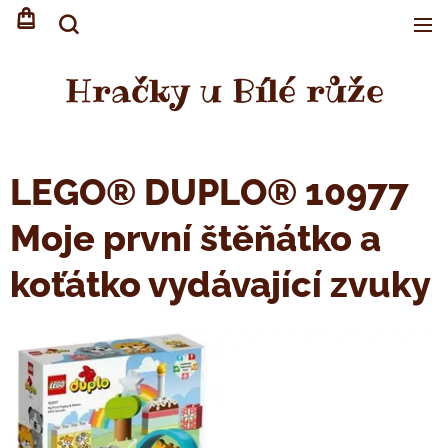
Hračky u Bílé růže
LEGO® DUPLO® 10977
Moje první štěňátko a
koťátko vydávající zvuky