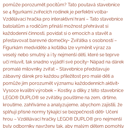
pomůže porozumět pocitům? Tato poutavá stavebnice
se 4 figurkami zvířecích rodinek je perfektní volba•
Vzdělávací hračka pro interaktivní hraní – Tato stavebnice
batolatům a rodičům přináší možnost přehrávat si
každodenní činnosti, povídat si o emocích a stavět a
přestavovat barevné domečky• Zvířátka s osobností –
Figurkám medvíděte a koťátka lze vyměnit výraz za
veselý nebo smutný a i ty nejmenší děti, které se teprve
učí mluvit, tak snadno vyjádří své pocity• Nápad na dárek
promalé milovníky zvířat – Stavebnice představuje
zábavný dárek pro každou příležitost pro malé děti a
pomůže jim porozumět významu každodenních aktivit•
Vysoce kvalitní výrobek – Kostky a dílky z této stavebnice
LEGO® DUPLO® se zvířátky pouštíme na zem, drtíme,
kroutíme, zahříváme a analyzujeme, abychom zajistili, že
splňují přísné normy týkající se bezpečnosti dětí• Učení
hrou – Vzdělávací hračky LEGO® DUPLO® pro nejmenší
byly odborníky navrženy tak, aby malým dětem pomohly