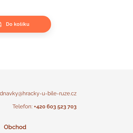
Do košíku
navky@hracky-u-bile-ruze.cz
Telefon:
+420 603 523 703
Obchod