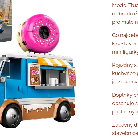
Model Truc
dobrodružs
pro malé m
Co najdete 
k sestaven
minifigurk
Pojízdný s
kuchyňce p
je z okénk
Doplňky pr
obsahuje s
pokladny, 
Zábavný d
stavebnice