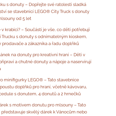
ku s donuty – Dopřejte své ratolesti sladká
tví se stavebnicí LEGO® City Truck s donuty
lsouny od 5 let
v krabici? – Součástí je vše, co děti potřebují
í Trucku s donuty s odnímatelným kioskem,
y prodavače a zákazníka a řadu doplňků
tánek na donuty pro kreativní hraní – Děti v
řipraví a chutné donuty a nápoje a naservírují
a
o minifigurky LEGO® – Tato stavebnice
poustu doplňků pro hraní, včetně kávovaru,
cedule s donutem, 4 donutů a 2 hrnečků
árek s motivem donutu pro mlsouny – Tato
 představuje skvělý dárek k Vánocům nebo