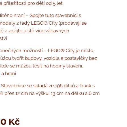
é příležitosti pro děti od 5 let
itého hraní – Spojte tuto stavebnici s
modely z řady LEGO® City (prodávají se
) a zažijte ještě více zábavných
tví
onečných možností – LEGO® City je místo,
ůžou tvořit budovy, vozidla a postavičky bez
kde se můžou těšit na hodiny stavění,
 a hraní
Stavebnice se skládá ze 196 dílků a Truck s
í přes 12 cm na výšku, 13 cm na délku a 6 cm
00
Kč