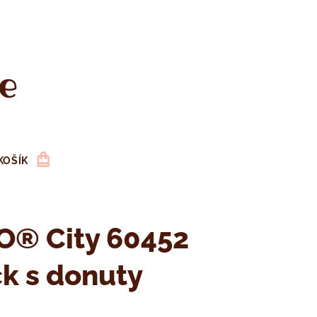
e
KOŠÍK
O® City 60452
k s donuty