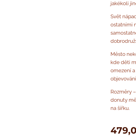
jakékoli jin
Svět nápad
ostatními 
samostatně
dobrodružs
Město nek
kde děti m
omezení a 
objevování
Rozměry – 
donuty měř
na šířku.
479,