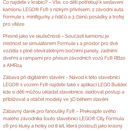
Co najdete v krabici? – Vše, co děti potřebují k sestavení
kamionu LEGO® F1® s nízkým přívěsem, 2 závodní auta
Formule 1, minifigurky 2 řidičů a 3 členů posádky a trofej
pro vítěze
Přesně jako ve skutečnosti – Součástí kamionu je
místnost se simulátorem Formule 1 a prostor pro dvě
vozidla s plně otevíratelnými bočními panely, zadními
dveřmi a rampami pro přesun závodních vozů F1® RB20
a AMR24
Zábava při digitálním stavění – Návod k této stavebnici
LEGO® s vozem F1® najdete také v aplikaci LEGO Builder,
kde si děti můžou ukládat stavebnice, sledovat postup a
přibližovat a otáčet modely ve 3D během stavění
Zábavný dárek pro fanoušky F1® – Překvapte svého
malého závodníka touto stavebnicí LEGO® City Formula
1® pro kluky a holky od 8 let, která poslouží jako krásný