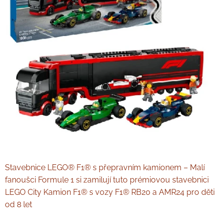
Stavebnice LEGO® F1® s přepravním kamionem – Malí
fanoušci Formule 1 si zamilují tuto prémiovou stavebnici
LEGO City Kamion F1® s vozy F1® RB20 a AMR24 pro děti
od 8 let