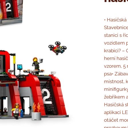
• Hasičská
Stavebnic
stanici s 
vozidlem p
krabici? –
herní hasi
vzorem, 5 
psa• Zábav
místnost, 
minifigurk
žebříkem a
Hasičská s
aplikaci L
otáčet mod
prozkoumáv