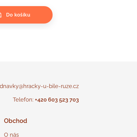
Do košíku
navky@hracky-u-bile-ruze.cz
Telefon:
+420 603 523 703
Obchod
O nás