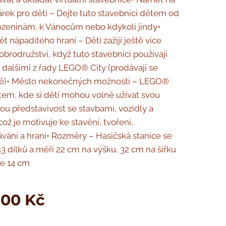
rek pro děti – Dejte tuto stavebnici dětem od
rozeninám, k Vánocům nebo kdykoli jindy•
t nápaditého hraní – Děti zažijí ještě více
obrodružství, když tuto stavebnici používají
 dalšími z řady LEGO® City (prodávají se
ě)• Město nekonečných možností – LEGO®
stem, kde si děti mohou volně užívat svou
 představivost se stavbami, vozidly a
což je motivuje ke stavění, tvoření,
ání a hraní• Rozměry – Hasičská stanice se
43 dílků a měří 22 cm na výšku, 32 cm na šířku
je 14 cm
,00
Kč