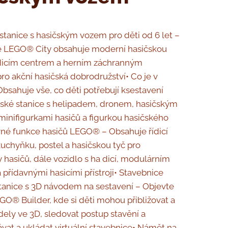
 stanice s hasičským vozem pro děti od 6 let –
e LEGO® City obsahuje moderní hasičskou
řídicím centrem a herním záchranným
ro akční hasičská dobrodružství• Co je v
 Obsahuje vše, co děti potřebují ksestavení
čské stanice s helipadem, dronem, hasičským
minifigurkami hasičů a figurkou hasičského
né funkce hasičů LEGO® – Obsahuje řídicí
kuchyňku, postel a hasičskou tyč pro
y hasičů, dále vozidlo s ha dicí, modulárním
 přídavnými hasicími přístroji• Stavebnice
tanice s 3D návodem na sestavení – Objevte
EGO® Builder, kde si děti mohou přibližovat a
ely ve 3D, sledovat postup stavění a
at a ukládat virtuální stavebnice• Námět na