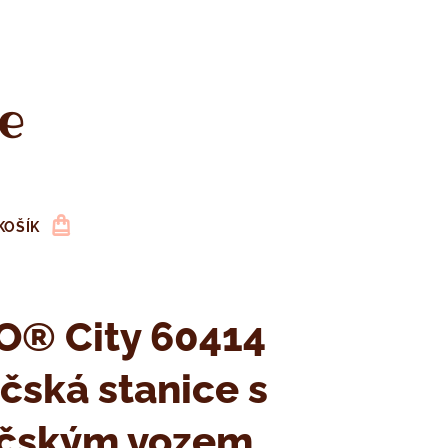
e
KOŠÍK
O® City 60414
čská stanice s
ičským vozem