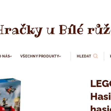
Hračky u Bílé růž
O NÁS
VŠECHNY PRODUKTY
HLEDAT
LEG
Hasi
has