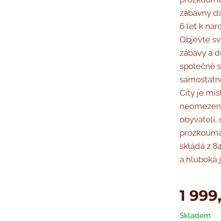
zábavný dá
6 let k na
Objevte svě
zábavy a d
společně s
samostatn
City je mí
neomezenou
obyvateli, 
prozkoumáv
skládá z 8
a hluboká 
1 999
Skladem