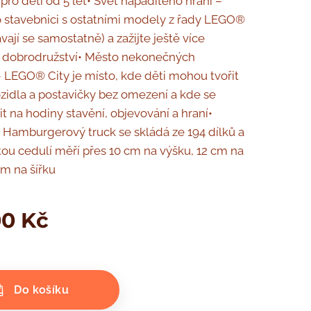
i pro děti od 5 let• Svět nápaditého hraní –
o stavebnici s ostatními modely z řady LEGO®
vají se samostatně) a zažijte ještě více
 dobrodružství• Město nekonečných
 LEGO® City je místo, kde děti mohou tvořit
zidla a postavičky bez omezení a kde se
t na hodiny stavění, objevování a hraní•
Hamburgerový truck se skládá ze 194 dílků a
ou cedulí měří přes 10 cm na výšku, 12 cm na
cm na šířku
00
Kč
Do košíku