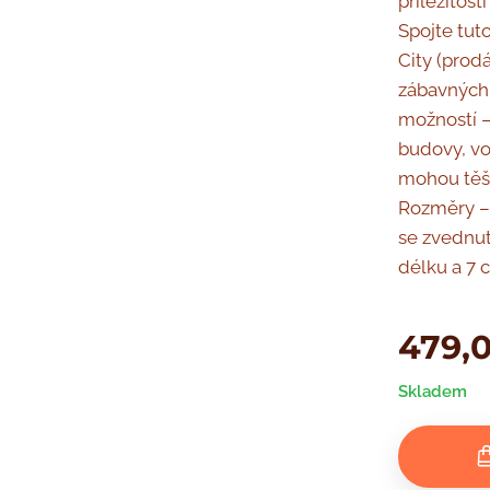
příležitost
Spojte tut
City (prodá
zábavných
možností –
budovy, vo
mohou těši
Rozměry – 
se zvednut
délku a 7 
479,
Skladem