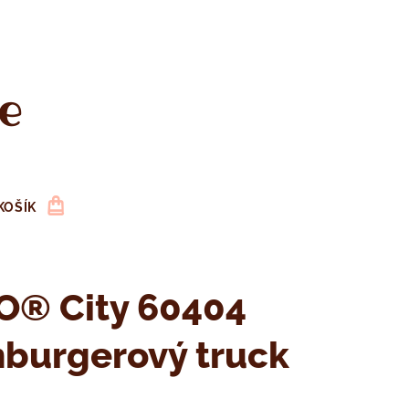
e
KOŠÍK
O® City 60404
burgerový truck