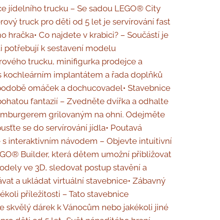
ce jídelního trucku – Se sadou LEGO® City
vý truck pro děti od 5 let je servírování fast
o hračka• Co najdete v krabici? – Součástí je
ti potřebují k sestavení modelu
vého trucku, minifigurka prodejce a
s kochleárním implantátem a řada doplňků
odobě omáček a dochucovadel• Stavebnice
 bohatou fantazií – Zvedněte dvířka a odhalte
hamburgerem grilovaným na ohni. Odejměte
usťte se do servírování jídla• Poutavá
 s interaktivním návodem – Objevte intuitivní
EGO® Builder, která dětem umožní přibližovat
odely ve 3D, sledovat postup stavění a
at a ukládat virtuální stavebnice• Zábavný
ékoli příležitosti – Tato stavebnice
e skvělý dárek k Vánocům nebo jakékoli jiné