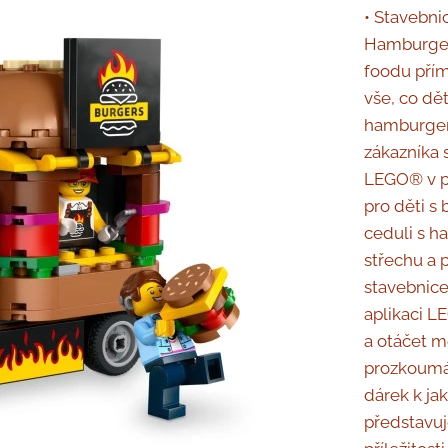
• Stavebni
Hamburgero
foodu přím
vše, co dě
hamburgero
zákazníka 
LEGO® v p
pro děti s
ceduli s 
střechu a p
stavebnice
aplikaci L
a otáčet m
prozkoumáv
dárek k jak
představuj