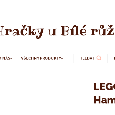
Hračky u Bílé růž
O NÁS
VŠECHNY PRODUKTY
HLEDAT
LEG
Ham