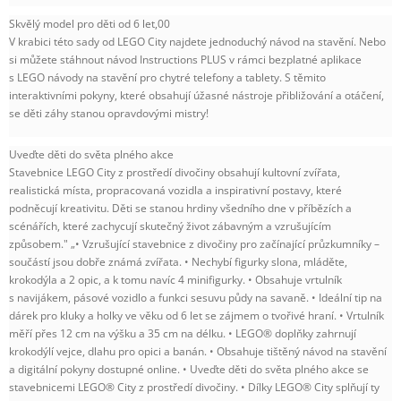
Skvělý model pro děti od 6 let,00
V krabici této sady od LEGO City najdete jednoduchý návod na stavění. Nebo
si můžete stáhnout návod Instructions PLUS v rámci bezplatné aplikace
s LEGO návody na stavění pro chytré telefony a tablety. S těmito
interaktivními pokyny, které obsahují úžasné nástroje přibližování a otáčení,
se děti záhy stanou opravdovými mistry!
Uveďte děti do světa plného akce
Stavebnice LEGO City z prostředí divočiny obsahují kultovní zvířata,
realistická místa, propracovaná vozidla a inspirativní postavy, které
podněcují kreativitu. Děti se stanou hrdiny všedního dne v příbězích a
scénářích, které zachycují skutečný život zábavným a vzrušujícím
způsobem." „• Vzrušující stavebnice z divočiny pro začínající průzkumníky –
součástí jsou dobře známá zvířata. • Nechybí figurky slona, mláděte,
krokodýla a 2 opic, a k tomu navíc 4 minifigurky. • Obsahuje vrtulník
s navijákem, pásové vozidlo a funkci sesuvu půdy na savaně. • Ideální tip na
dárek pro kluky a holky ve věku od 6 let se zájmem o tvořivé hraní. • Vrtulník
měří přes 12 cm na výšku a 35 cm na délku. • LEGO® doplňky zahrnují
krokodýlí vejce, dlahu pro opici a banán. • Obsahuje tištěný návod na stavění
a digitální pokyny dostupné online. • Uveďte děti do světa plného akce se
stavebnicemi LEGO® City z prostředí divočiny. • Dílky LEGO® City splňují ty