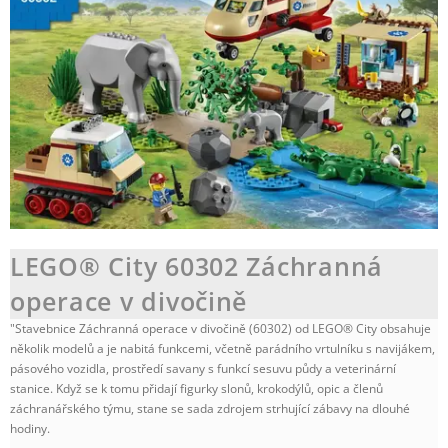
LEGO® City 60302 Záchranná
operace v divočině
"Stavebnice Záchranná operace v divočině (60302) od LEGO® City obsahuje
několik modelů a je nabitá funkcemi, včetně parádního vrtulníku s navijákem,
pásového vozidla, prostředí savany s funkcí sesuvu půdy a veterinární
stanice. Když se k tomu přidají figurky slonů, krokodýlů, opic a členů
záchranářského týmu, stane se sada zdrojem strhující zábavy na dlouhé
hodiny.