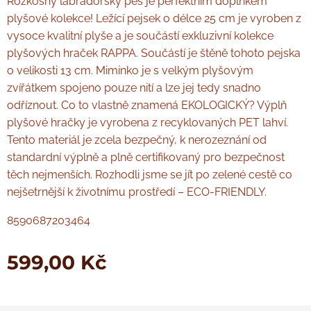
Rozkošný labradorský pes je perfektním doplňkem
plyšové kolekce! Ležící pejsek o délce 25 cm je vyroben z
vysoce kvalitní plyše a je součástí exkluzivní kolekce
plyšových hraček RAPPA. Součástí je štěně tohoto pejska
o velikosti 13 cm. Miminko je s velkým plyšovým
zvířátkem spojeno pouze nití a lze jej tedy snadno
odříznout. Co to vlastně znamená EKOLOGICKÝ? Výplň
plyšové hračky je vyrobena z recyklovaných PET lahví.
Tento materiál je zcela bezpečný, k nerozeznání od
standardní výplně a plně certifikovaný pro bezpečnost
těch nejmenších. Rozhodli jsme se jít po zelené cestě co
nejšetrnější k životnímu prostředí – ECO-FRIENDLY.
8590687203464
599,00
Kč