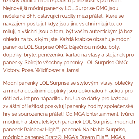
úžasný outfit a nabízí spoustu příležitostí k pózování.
Nejnovější módní panenky LOL Surprise OMG jsou
nečekané BFF, oslavující rozdíly mezi přáteli, které se
navzájem posilují. I když jsou jiní, všichni milují to, co
milují, a všichni jsou o tom, být vaším autentickým já bez
ohledu na to, s kým jste. Každá krabice obsahuje módní
panenku LOL Surprise OMG, báječnou módu, boty,
doplňky, brýle, peněženku, kartáč na vlasy a stojánek pro
panenky. Sbírejte všechny panenky LOL Surprise OMG:
Victory, Pose, Wildflower a Jams!
Módní panenky LOL Surprise se stylovými vlasy, oblečky
a mnoha detailními doplňky jsou dokonalou hračkou pro
děti od 4 let pro nápaditou hru! Jako dárky pro každou
zvláštní příležitost poskytují panenky hodiny společenské
hry se sourozenci a přáteli! Od MGA Entertainment, tvůrci
módních a sběratelských panenek LOL Surprise, módních
panenek Rainbow High™, panenek Na Na Na Surprise,
módních panenek Bratz®, MGA's Dream Ella™, MGA's