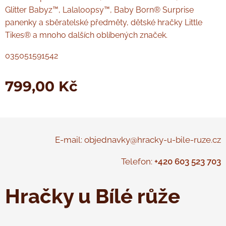
Glitter Babyz™, Lalaloopsy™, Baby Born® Surprise
panenky a sběratelské předměty, dětské hračky Little
Tikes® a mnoho dalších oblíbených značek.
035051591542
799,00
Kč
E-mail: objednavky@hracky-u-bile-ruze.cz
Telefon:
+420 603 523 703
Hračky u Bílé růže