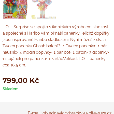
L.O.L. Surprise se spojilo s ikonickým výrobcem sladkostí
a společně s Haribo vám přináší panenky, jejichž doplňky
jsou inspirované Haribo sladkostmi. Nyní můžeš získat i
Tween panenku.Obsah balení:?• 1 Tween panenka• 1 pár
náušnic• 4 módní doplňky• 1 pár bot• 1 batoh• 3 doplňky•
1 stojánek pro panenku• 1 kartáčVelikost L.O.L. panenky:
cca 16,5 cm.
799,00
Kč
Skladem
E-mail: objednavky@hracky-u-bile-ruze.cz