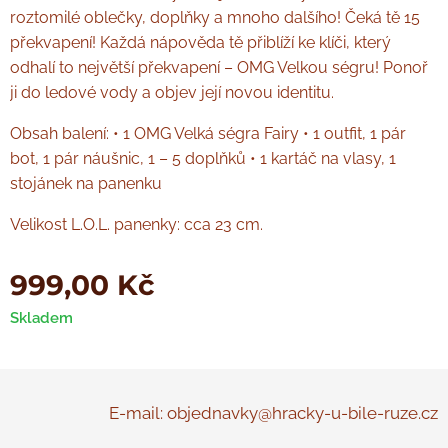
roztomilé oblečky, doplňky a mnoho dalšího! Čeká tě 15
překvapení! Každá nápověda tě přiblíží ke klíči, který
odhalí to největší překvapení – OMG Velkou ségru! Ponoř
ji do ledové vody a objev její novou identitu.
Obsah balení:​ • 1 OMG Velká ségra Fairy • 1 outfit, 1 pár
bot, 1 pár náušnic, 1 – 5 doplňků • 1 kartáč na vlasy, 1
stojánek na panenku
Velikost L.O.L. panenky: cca 23 cm.
999,00
Kč
Skladem
E-mail: objednavky@hracky-u-bile-ruze.cz