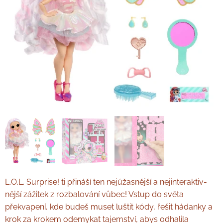
L.O.L. Surprise! ti přináší ten nejúžasnější a nejinteraktiv­
nější zážitek z rozbalování vůbec! Vstup do světa
překvapení, kde budeš muset luštit kódy, řešit hádanky a
krok za krokem odemykat tajemství, abys odhalila