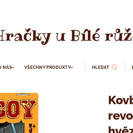
Hračky u Bílé růž
O NÁS
VŠECHNY PRODUKTY
HLEDAT
Kovb
revo
hvěz