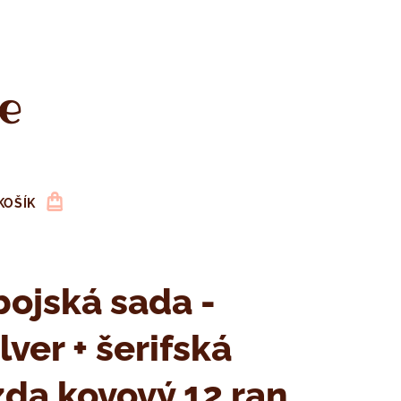
e
KOŠÍK
ojská sada -
lver + šerifská
da kovový 12 ran