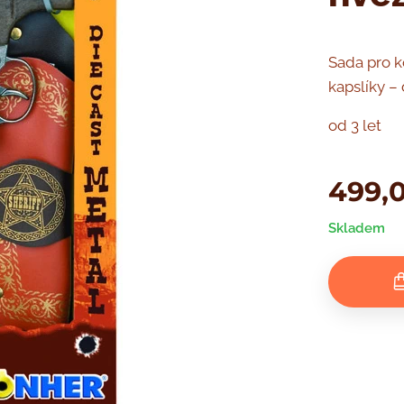
Sada pro k
kapslíky –
od 3 let
499,
Skladem