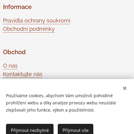
Informace
Pravidla ochrany soukromí
Obchodní podmínky
Obchod
O nás
Kontaktujte nás
Odstoupení od smlouvy
Používáme cookies, abychom Vám umožnili pohodlné
prohlížení webu a díky analýze provozu webu neustále
Vytvořeno službou
Webnode
Cookies
zlepšovali jeho funkce, výkon a použitelnost.
Do košíku
Přijmout nezbytné
Přijmout vše