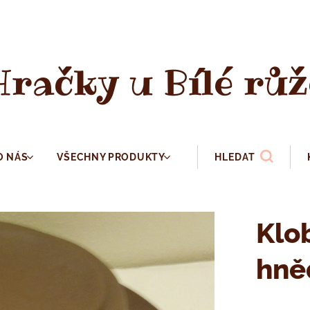
Hračky u Bílé růž
O NÁS
VŠECHNY PRODUKTY
HLEDAT
Klo
hně