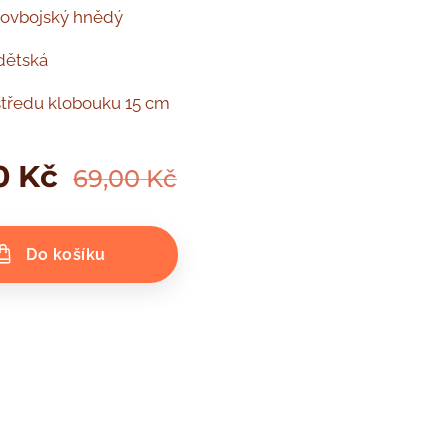
kovbojský hnědý
 dětská
středu klobouku 15 cm
0
Kč
69,00
Kč
Do košíku