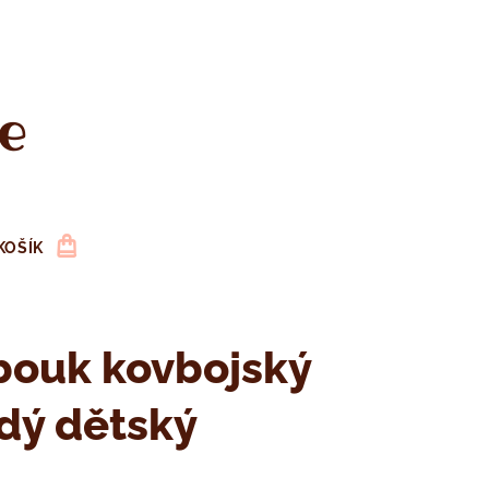
e
KOŠÍK
bouk kovbojský
dý dětský