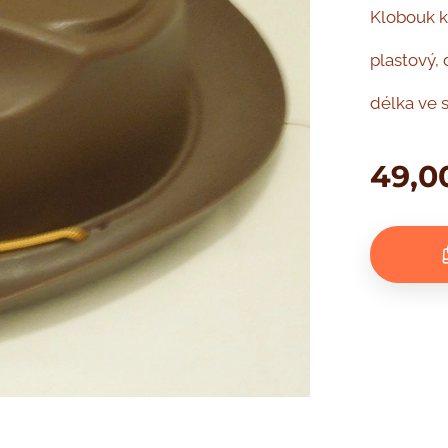
Klobouk 
plastový,
délka ve 
49,0