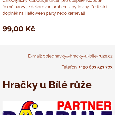
Čarodějnický klobouk je určen pro dospělé. Klobouk
černé barvy je dekorován pruhem z pytloviny. Perfektní
doplněk na Halloween párty nebo karneval!
99,00
Kč
E-mail: objednavky@hracky-u-bile-ruze.cz
Telefon:
+420 603 523 703
Hračky u Bílé růže