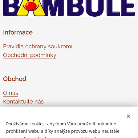
Informace
Pravidla ochrany soukromí
Obchodní podmínky
Obchod
O nás
Kontaktujte nás
Odstoupení od smlouvy
Používáme cookies, abychom Vám umožnili pohodlné
prohlížení webu a díky analýze provozu webu neustále
Vytvořeno službou
Webnode
Cookies