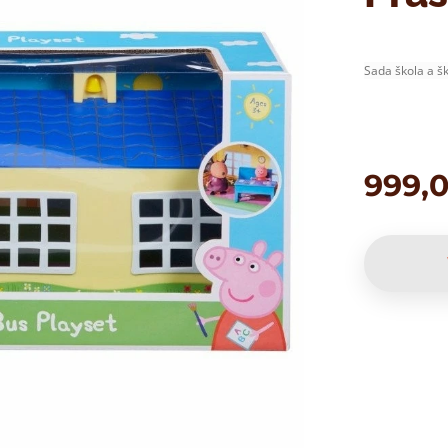
Sada škola a š
999,