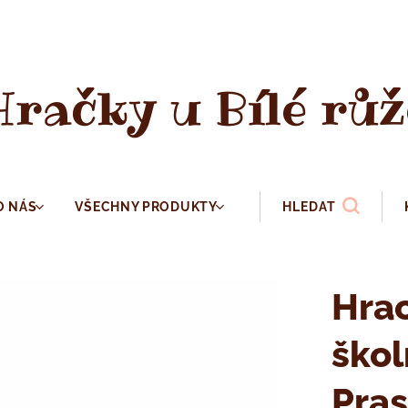
Hračky u Bílé růž
O NÁS
VŠECHNY PRODUKTY
HLEDAT
Hrac
škol
Pra