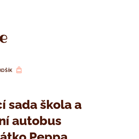
e
KOŠÍK
í sada škola a
ní autobus
sátko Peppa