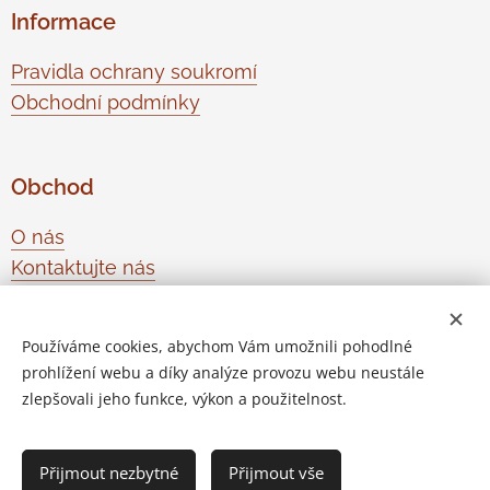
Informace
Pravidla ochrany soukromí
Obchodní podmínky
Obchod
O nás
Kontaktujte nás
Odstoupení od smlouvy
Používáme cookies, abychom Vám umožnili pohodlné
prohlížení webu a díky analýze provozu webu neustále
Vytvořeno službou
Webnode
Cookies
zlepšovali jeho funkce, výkon a použitelnost.
Do košíku
Přijmout nezbytné
Přijmout vše