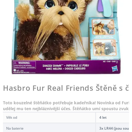
Hasbro Fur Real Friends Štěně s če
Toto kouzelné štěňátko potřebuje kadeřníka! Novinka od FurRea
udělej mu ten nejbláznivější účes. Štěňátko umí spoustu zvuků. 
Věk od
4 let
Na baterie
3x LR44 (jsou součá