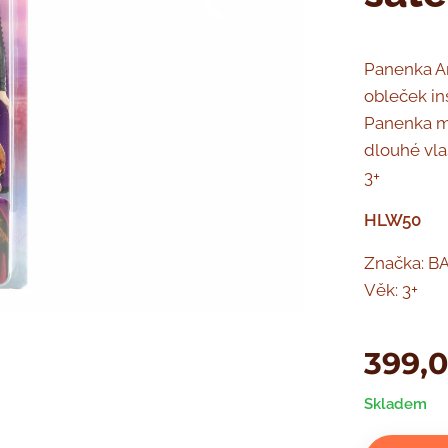
Panenka A
obleček in
Panenka má
dlouhé vla
3+
HLW50
Značka: B
Věk: 3+
399,
Skladem