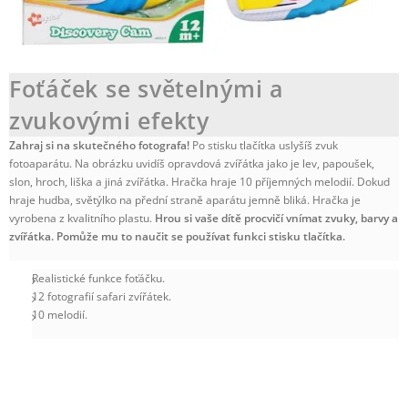
Foťáček se světelnými a
zvukovými efekty
Zahraj si na skutečného fotografa!
Po stisku tlačítka uslyšíš zvuk
fotoaparátu. Na obrázku uvidíš opravdová zvířátka jako je lev, papoušek,
slon, hroch, liška a jiná zvířátka. Hračka hraje 10 příjemných melodií. Dokud
hraje hudba, světýlko na přední straně aparátu jemně bliká. Hračka je
vyrobena z kvalitního plastu.
Hrou si vaše dítě procvičí vnímat zvuky, barvy a
zvířátka. Pomůže mu to naučit se používat funkci stisku tlačítka.
Realistické funkce foťáčku.
12 fotografií safari zvířátek.
10 melodií.