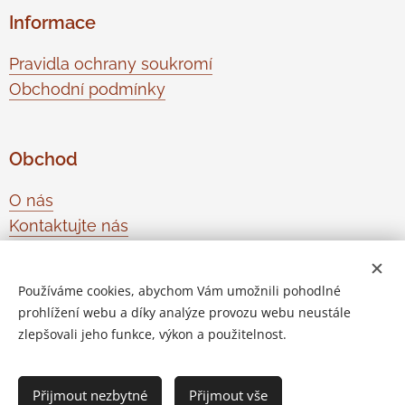
Informace
Pravidla ochrany soukromí
Obchodní podmínky
Obchod
O nás
Kontaktujte nás
Odstoupení od smlouvy
Používáme cookies, abychom Vám umožnili pohodlné
prohlížení webu a díky analýze provozu webu neustále
Vytvořeno službou
Webnode
Cookies
zlepšovali jeho funkce, výkon a použitelnost.
Do košíku
Přijmout nezbytné
Přijmout vše