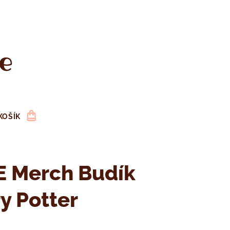
e
KOŠÍK
E Merch Budík
y Potter