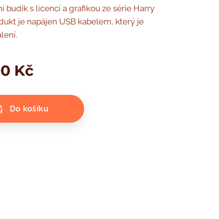
lní budík s licencí a grafikou ze série Harry
odukt je napájen USB kabelem, který je
alení.
00
Kč
Do košíku