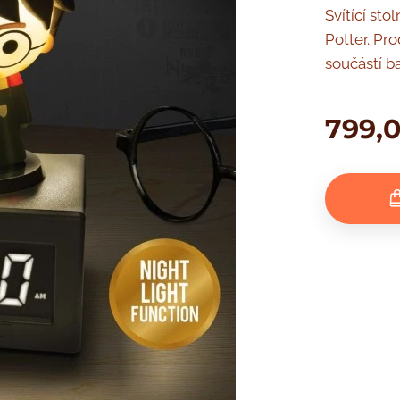
Svítící sto
Potter. Pr
součástí b
799,