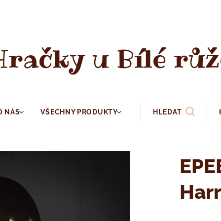
Hračky u Bílé růž
O NÁS
VŠECHNY PRODUKTY
HLEDAT
EPE
Harr