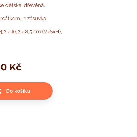
e dětská, dřevěná,
 zrcátkem, 1 zásuvka
,2 × 16,2 × 8,5 cm (V×Š×H),
00
Kč
Do košíku