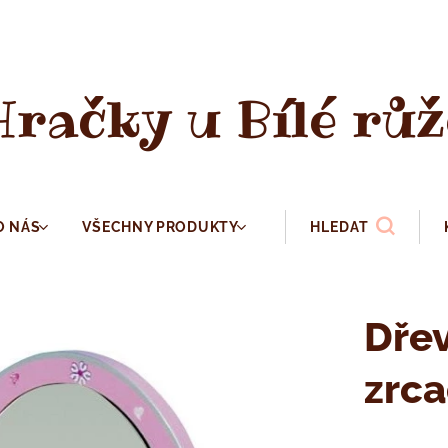
Hračky u Bílé růž
O NÁS
VŠECHNY PRODUKTY
HLEDAT
Dře
zrca