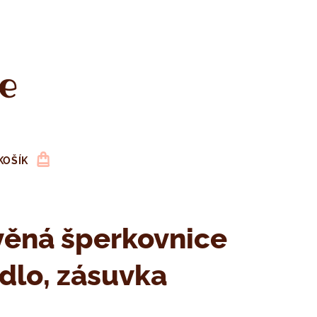
e
KOŠÍK
věná šperkovnice
dlo, zásuvka