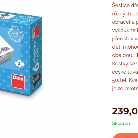
Šestice d
různých ob
obracet a p
vykoukne K
představiv
děti mohou
obejdou. H
Kostky se 
české továr
50. let. Kv
je zdravot
239,
Skladem