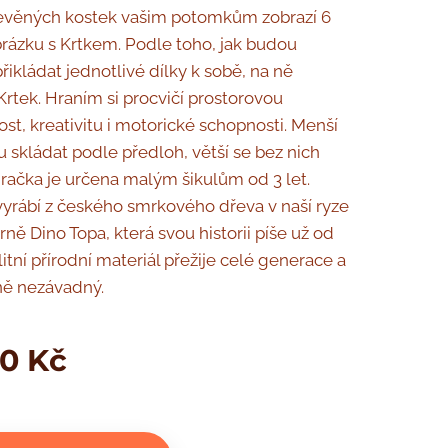
řevěných kostek vašim potomkům zobrazí 6
rázku s Krtkem. Podle toho, jak budou
řikládat jednotlivé dílky k sobě, na ně
rtek. Hraním si procvičí prostorovou
ost, kreativitu i motorické schopnosti. Menší
 skládat podle předloh, větší se bez nich
račka je určena malým šikulům od 3 let.
vyrábí z českého smrkového dřeva v naší ryze
ně Dino Topa, která svou historii píše už od
alitní přírodní materiál přežije celé generace a
ně nezávadný.
00
Kč