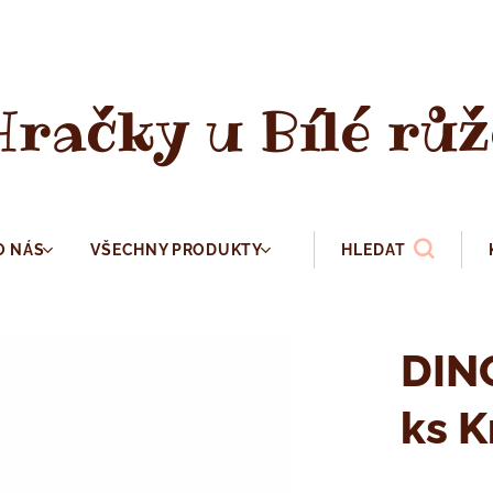
Hračky u Bílé růž
O NÁS
VŠECHNY PRODUKTY
HLEDAT
DINO
ks K