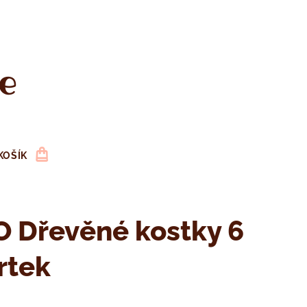
e
KOŠÍK
 Dřevěné kostky 6
rtek