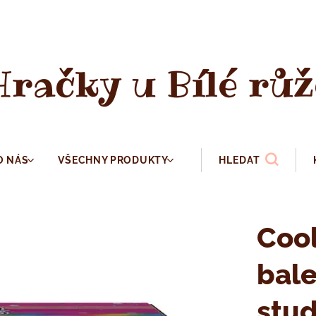
Hračky u Bílé růž
O NÁS
VŠECHNY PRODUKTY
HLEDAT
Cool
bale
stud