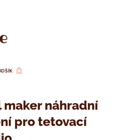
e
KOŠÍK
 maker náhradní
ní pro tetovací
io