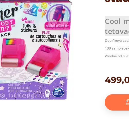
Cool m
tetova
Doplňková sada
100 samolepek,
Vhodné od 8 let
499,