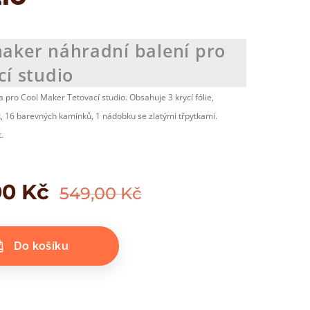
aker náhradní balení pro
cí studio
 pro Cool Maker Tetovací studio. Obsahuje 3 krycí fólie,
 16 barevných kamínků, 1 nádobku se zlatými třpytkami.
.
00
Kč
549,00
Kč
Do košíku