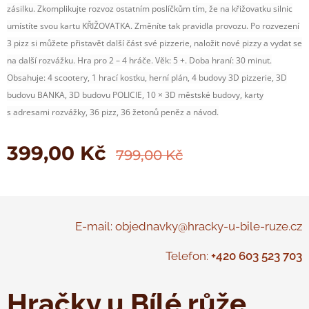
zásilku. Zkomplikujte rozvoz ostatním poslíčkům tím, že na křižovatku silnic
umístíte svou kartu KŘIŽOVATKA. Změníte tak pravidla provozu. Po rozvezení
3 pizz si můžete přistavět další část své pizzerie, naložit nové pizzy a vydat se
na další rozvážku. Hra pro 2 – 4 hráče. Věk: 5 +. Doba hraní: 30 minut.
Obsahuje: 4 scootery, 1 hrací kostku, herní plán, 4 budovy 3D pizzerie, 3D
budovu BANKA, 3D budovu POLICIE, 10 × 3D městské budovy, karty
s adresami rozvážky, 36 pizz, 36 žetonů peněz a návod.
399,00
Kč
799,00
Kč
E-mail: objednavky@hracky-u-bile-ruze.cz
Telefon:
+420 603 523 703
Hračky u Bílé růže