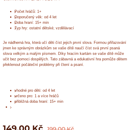
Počet hráčů: 1+
Doporučený věk: od 4 let
Doba hraní: 15+ min
Typ hry: ostatní dětské; vzdělávací
Je nádherná hra, která učí děti číst jejich první slova. Formou přiřazování
jmen ke správným obrázkům se vaše dítě naučí číst svá první psaná
slova velkým a malým písmem. Díky hracím kartám se vaše dítě může
učit bez pomoci dospělých. Tato zábavná a edukativní hra pomůže dětem
překlenout počáteční problémy při čtení a psaní.
vhodné pro děti: od 4 let
určeno pro: 1 a více hráčů
přibližná doba hraní: 15+ min
149,00
Kč
199,00
Kč