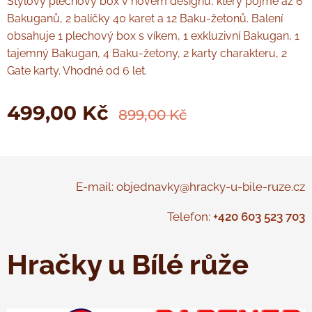
Stylový plechový box v novém designu, který pojme až 6
Bakuganů, 2 balíčky 40 karet a 12 Baku-žetonů. Balení
obsahuje 1 plechový box s víkem, 1 exkluzivní Bakugan, 1
tajemný Bakugan, 4 Baku-žetony, 2 karty charakteru, 2
Gate karty. Vhodné od 6 let.
499,00
Kč
899,00
Kč
E-mail: objednavky@hracky-u-bile-ruze.cz
Telefon:
+420 603 523 703
Hračky u Bílé růže