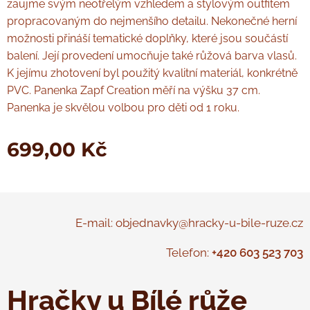
zaujme svým neotřelým vzhledem a stylovým outfitem
propracovaným do nejmenšího detailu. Nekonečné herní
možnosti přináší tematické doplňky, které jsou součástí
balení. Její provedení umocňuje také růžová barva vlasů.
K jejímu zhotovení byl použitý kvalitní materiál, konkrétně
PVC­. Panenka Zapf Creation měří na výšku 37 cm.
Panenka je skvělou volbou pro děti od 1 roku.
699,00
Kč
E-mail: objednavky@hracky-u-bile-ruze.cz
Telefon:
+420 603 523 703
Hračky u Bílé růže