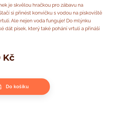
ek je skvělou hračkou pro zábavu na
 Stačí si přinést konvičku s vodou na pískoviště
vrtuli. Ale nejen voda funguje! Do mlýnku
 dát písek, který také pohání vrtuli a přináší
0
Kč
Do košíku