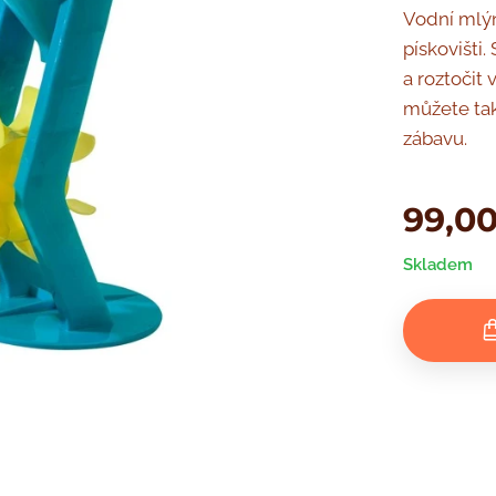
Vodní mlýn
pískovišti.
a roztočit 
můžete také
zábavu.
99,0
Skladem