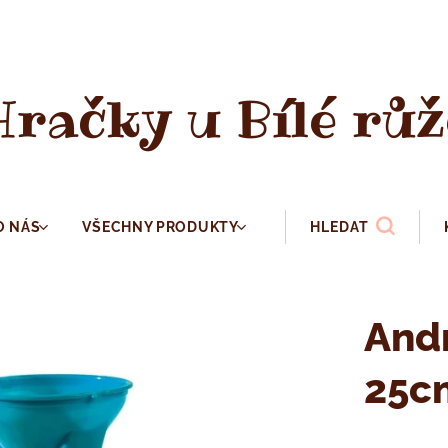
Hračky u Bílé růž
O NÁS
VŠECHNY PRODUKTY
HLEDAT
Andr
25c