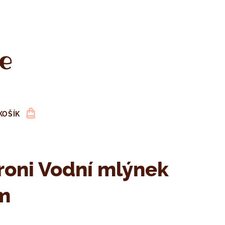
e
KOŠÍK
oni Vodní mlýnek
m